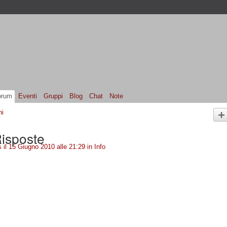
orum
Eventi
Gruppi
Blog
Chat
Note
ni
isposte
s
il 15 Giugno 2010 alle 21:29 in
Info