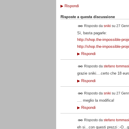
▶
Rispondi
Risposte a questa discussione
Risposto da
sniki
su
27 Genn
Sì, basta pagarle:
http://shop.the-impossible-pro
http://shop.the-impossible-pro
▶
Rispondi
Risposto da
stefano tommas
grazie sniki....certo che 18 euro
▶
Rispondi
Risposto da
sniki
su
27 Genn
.... meglio la modifica!
▶
Rispondi
Risposto da
stefano tommas
eh si...con questi prezzi :-O...g