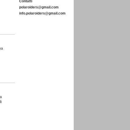
Contatti
polaroiders@gmail.com
info.polaroiders@gmail.com
ma
a
i