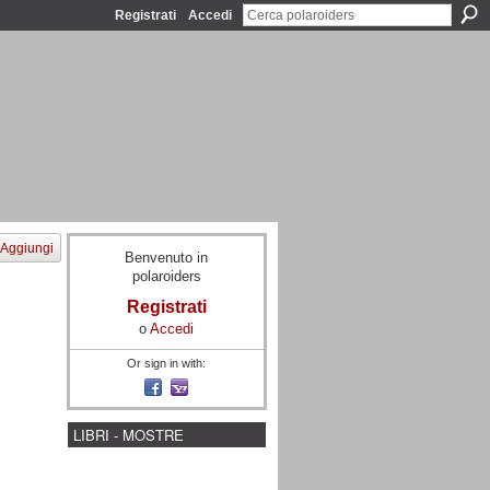
Registrati
Accedi
Aggiungi
Benvenuto in
polaroiders
Registrati
o
Accedi
Or sign in with:
LIBRI - MOSTRE