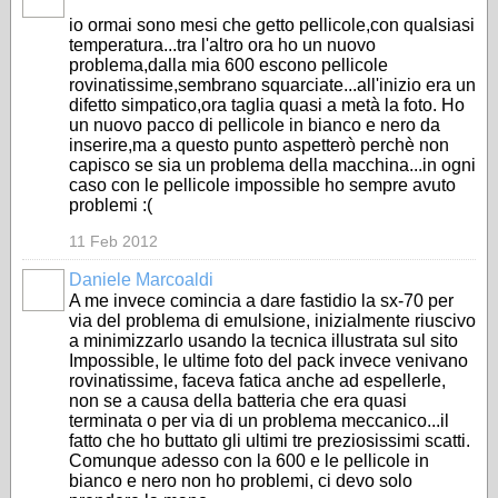
io ormai sono mesi che getto pellicole,con qualsiasi
temperatura...tra l'altro ora ho un nuovo
problema,dalla mia 600 escono pellicole
rovinatissime,sembrano squarciate...all'inizio era un
difetto simpatico,ora taglia quasi a metà la foto. Ho
un nuovo pacco di pellicole in bianco e nero da
inserire,ma a questo punto aspetterò perchè non
capisco se sia un problema della macchina...in ogni
caso con le pellicole impossible ho sempre avuto
problemi :(
11 Feb 2012
Daniele Marcoaldi
A me invece comincia a dare fastidio la sx-70 per
via del problema di emulsione, inizialmente riuscivo
a minimizzarlo usando la tecnica illustrata sul sito
Impossible, le ultime foto del pack invece venivano
rovinatissime, faceva fatica anche ad espellerle,
non se a causa della batteria che era quasi
terminata o per via di un problema meccanico...il
fatto che ho buttato gli ultimi tre preziosissimi scatti.
Comunque adesso con la 600 e le pellicole in
bianco e nero non ho problemi, ci devo solo