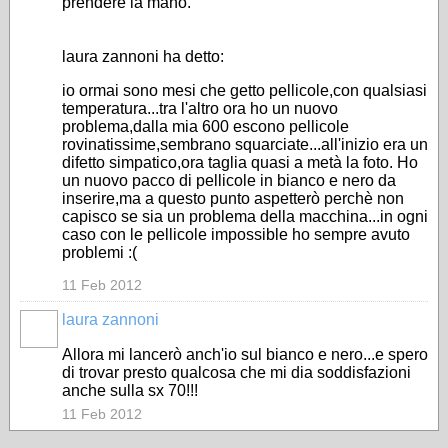
prendere la mano.
laura zannoni ha detto:
io ormai sono mesi che getto pellicole,con qualsiasi
temperatura...tra l'altro ora ho un nuovo
problema,dalla mia 600 escono pellicole
rovinatissime,sembrano squarciate...all'inizio era un
difetto simpatico,ora taglia quasi a metà la foto. Ho
un nuovo pacco di pellicole in bianco e nero da
inserire,ma a questo punto aspetterò perchè non
capisco se sia un problema della macchina...in ogni
caso con le pellicole impossible ho sempre avuto
problemi :(
11 Feb 2012
laura zannoni
Allora mi lancerò anch'io sul bianco e nero...e spero
di trovar presto qualcosa che mi dia soddisfazioni
anche sulla sx 70!!!
11 Feb 2012