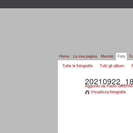
Home
La mia pagina
Membri
Foto
F
Tutte le fotografie
Tutti gli album
20210922_1
Aggiunto da
Paolo GASPAR
Visualizza fotografie