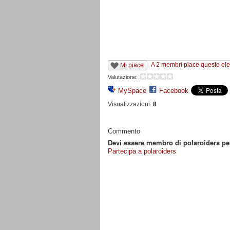
A 2 membri piace questo el
Mi piace
Valutazione:
MySpace
Facebook
Visualizzazioni:
8
Commento
Devi essere membro di polaroiders p
Partecipa a polaroiders