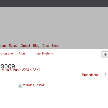
orum
Eventi
Gruppi
Blog
Chat
Note
Fotografie
Album
I miei Preferiti
83009
INI
su 5 Marzo 2023 a 22:44
Precedente
|
Su