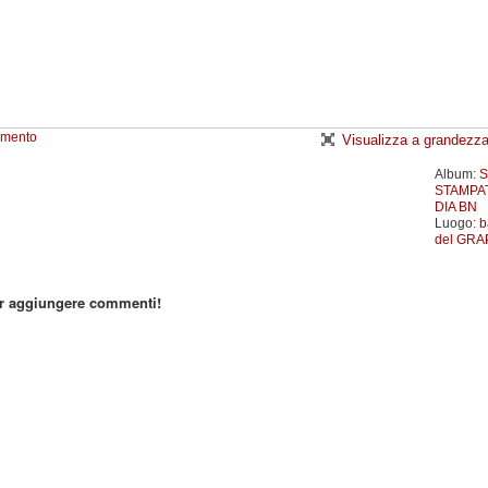
emento
Visualizza a grandezza
Album:
S
STAMPA
DIA BN
Luogo:
b
del GRA
er aggiungere commenti!