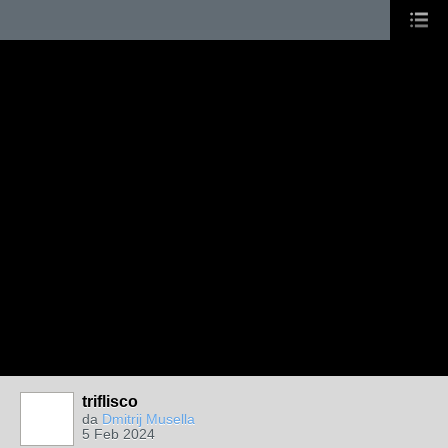
triflisco
da
Dmitrij Musella
5 Feb 2024