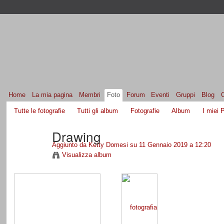
Home
La mia pagina
Membri
Foto
Forum
Eventi
Gruppi
Blog
Tutte le fotografie
Tutti gli album
Fotografie
Album
I miei P
Drawing
Aggiunto da
Ketty Domesi
su 11 Gennaio 2019 a 12:20
Visualizza album