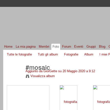
Home
La mia pagina
Membri
Foto
Forum
Eventi
Gruppi
Blog
Tutte le fotografie
Tutti gli album
Fotografie
Album
I miei P
#mosaic
Aggiunto da
GiorGette
su 20 Maggio 2020 a 9:12
Visualizza album