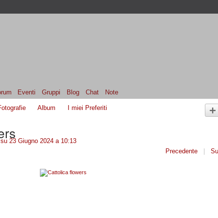
orum
Eventi
Gruppi
Blog
Chat
Note
Fotografie
Album
I miei Preferiti
ers
su 23 Giugno 2024 a 10:13
Precedente
|
Su