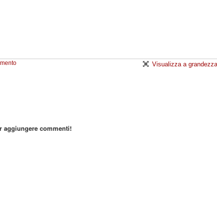
emento
Visualizza a grandezza
er aggiungere commenti!