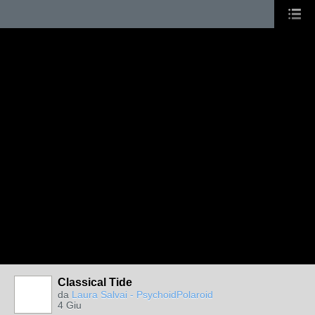
Classical Tide
da
Laura Salvai - PsychoidPolaroid
4 Giu