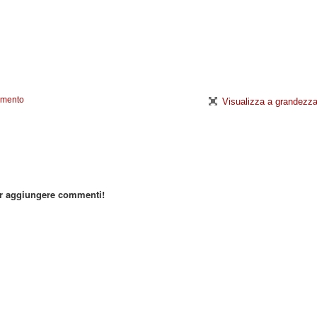
emento
Visualizza a grandezza
er aggiungere commenti!