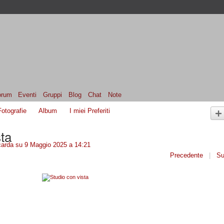
orum
Eventi
Gruppi
Blog
Chat
Note
Fotografie
Album
I miei Preferiti
sta
arda
su 9 Maggio 2025 a 14:21
Precedente
|
Su