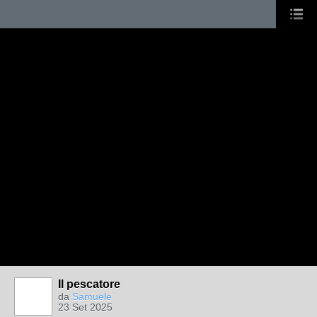
Il pescatore
da
Samuele
23 Set 2025