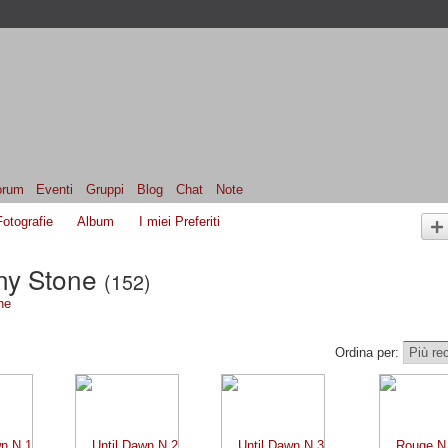
orum
Eventi
Gruppi
Blog
Chat
Note
Fotografie
Album
I miei Preferiti
ony Stone
(152)
ne
Ordina per: