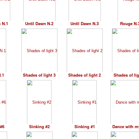
 N.1
Until Dawn N.2
Until Dawn N.3
Rouge N.
.1
Shades of light 3
Shades of light 2
Shades of lig
 #6
Sinking #2
Sinking #1
Dance with m