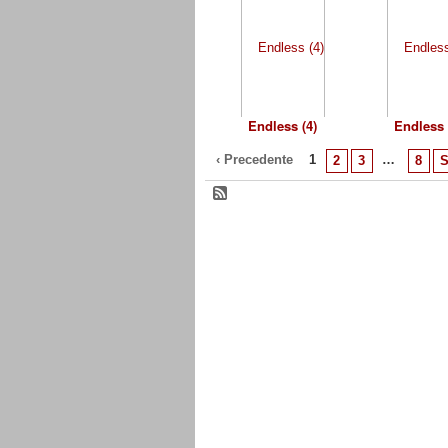
Endless (4)
Endless 
‹ Precedente
1
…
2
3
8
S