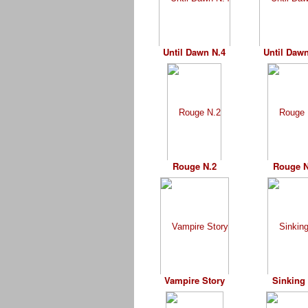
Until Dawn N.4
Until Dawn
Rouge N.2
Rouge N
Vampire Story
Sinking