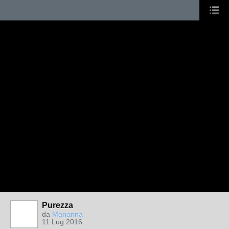
Purezza
da
Marianna
11 Lug 2016