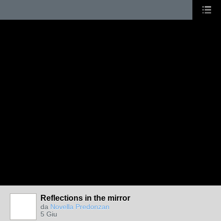
Reflections in the mirror
da
Novella Predonzan
5 Giu