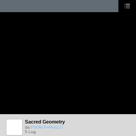
Sacred Geometry
da
PaOlo FeRruZZi
5 Lug