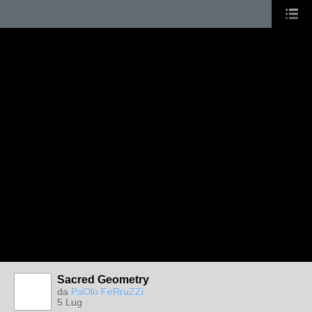
Sacred Geometry
da
PaOlo FeRruZZi
5 Lug