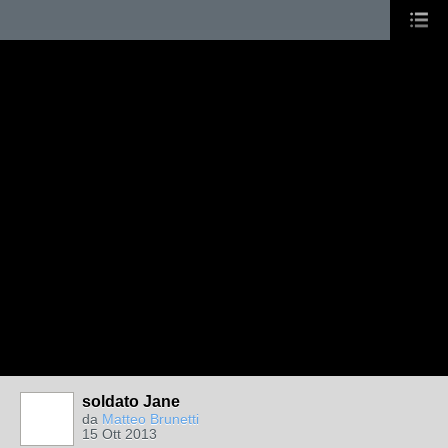
soldato Jane
da
Matteo Brunetti
15 Ott 2013