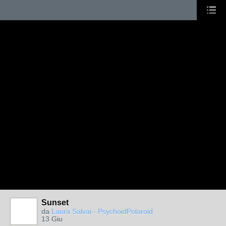
Sunset
da
Laura Salvai - PsychoidPolaroid
13 Giu