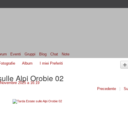
orum
Eventi
Gruppi
Blog
Chat
Note
Fotografie
Album
I miei Preferiti
sulle Alpi Orobie 02
Novembre 2025 a 16:19
Precedente
|
Su