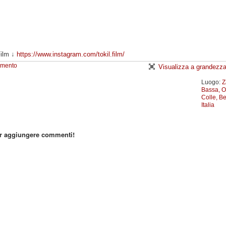
Film ↓
https://www.instagram.com/tokil.film/
emento
Visualizza a grandezza
Luogo:
Z
Bassa, Ol
Colle, B
Italia
er aggiungere commenti!