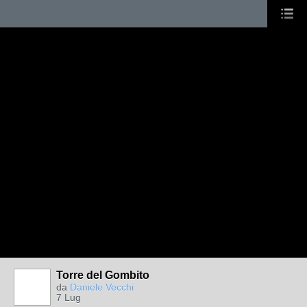
Torre del Gombito
da
Daniele Vecchi
7 Lug