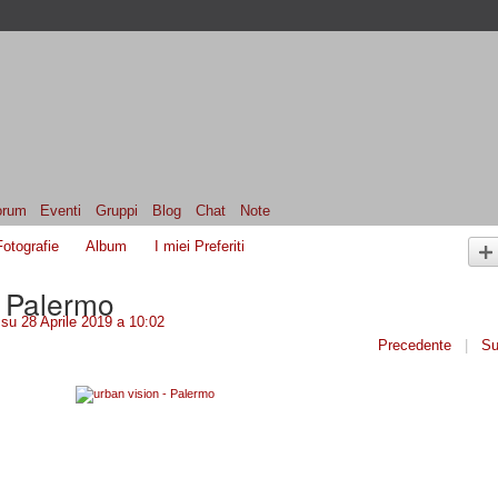
orum
Eventi
Gruppi
Blog
Chat
Note
Fotografie
Album
I miei Preferiti
- Palermo
su 28 Aprile 2019 a 10:02
Precedente
|
Su