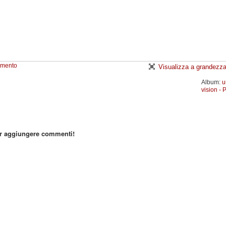
emento
Visualizza a grandezza
Album:
u
vision - 
er aggiungere commenti!