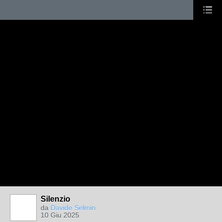
Silenzio
da
Davide Selmin
10 Giu 2025