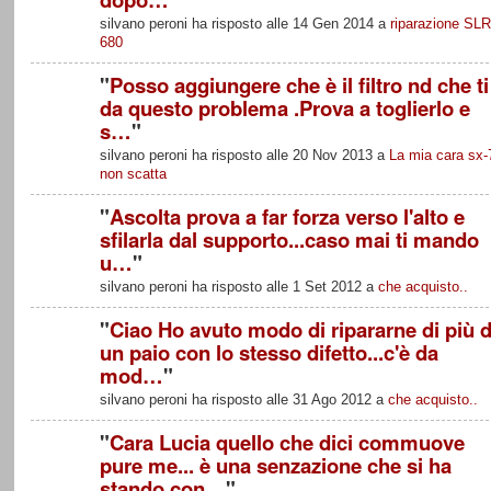
silvano peroni ha risposto alle 14 Gen 2014 a
riparazione SLR
680
"
Posso aggiungere che è il filtro nd che ti
da questo problema .Prova a toglierlo e
s…
"
silvano peroni ha risposto alle 20 Nov 2013 a
La mia cara sx-
non scatta
"
Ascolta prova a far forza verso l'alto e
sfilarla dal supporto...caso mai ti mando
u…
"
silvano peroni ha risposto alle 1 Set 2012 a
che acquisto..
"
Ciao Ho avuto modo di ripararne di più d
un paio con lo stesso difetto...c'è da
mod…
"
silvano peroni ha risposto alle 31 Ago 2012 a
che acquisto..
"
Cara Lucia quello che dici commuove
pure me... è una senzazione che si ha
stando con…
"