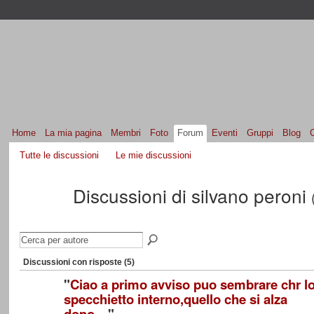
Home
La mia pagina
Membri
Foto
Forum
Eventi
Gruppi
Blog
Tutte le discussioni
Le mie discussioni
Discussioni di silvano peroni
Discussioni con risposte (5)
"
Ciao a primo avviso puo sembrare chr l
specchietto interno,quello che si alza
dopo…
"