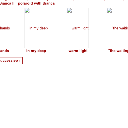
Bianca II
polaroid with Bianca
 hands
in my deep
warm light
"the waitin
uccessivo ›