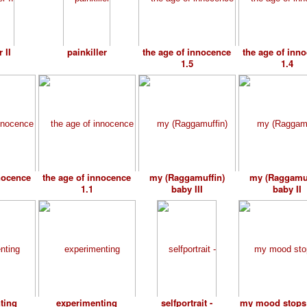
 II
painkiller
the age of innocence
the age of inn
1.5
1.4
nocence
the age of innocence
my (Raggamuffin)
my (Raggamuf
1.1
baby III
baby II
ting
experimenting
selfportrait -
my mood stops 