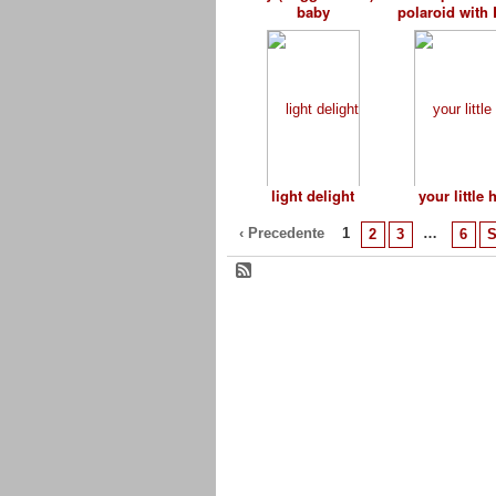
baby
polaroid with 
light delight
your little
‹ Precedente
1
…
2
3
6
S