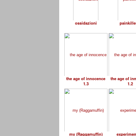
ossidazioni
painkiller
the age of innocence
the age of in
1.3
1.2
my (Raggamuffin)
experimen