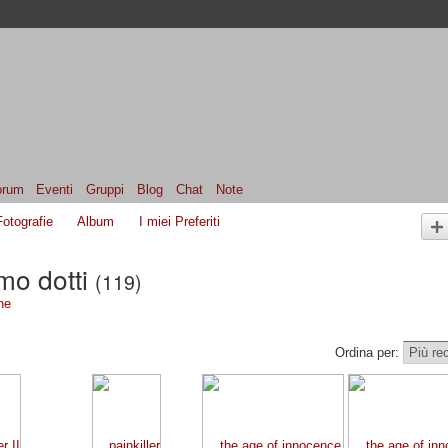
orum
Eventi
Gruppi
Blog
Chat
Note
Fotografie
Album
I miei Preferiti
mo dotti
(119)
ne
Ordina per: