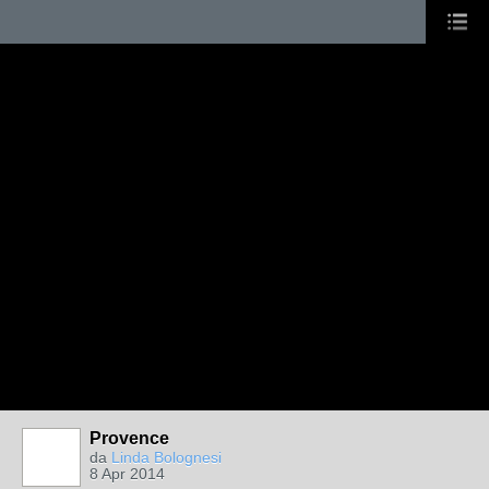
Provence
da
Linda Bolognesi
8 Apr 2014