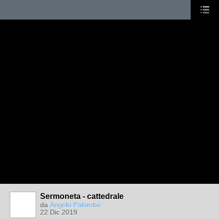
Sermoneta - cattedrale
da
Angelo Palombo
22 Dic 2019