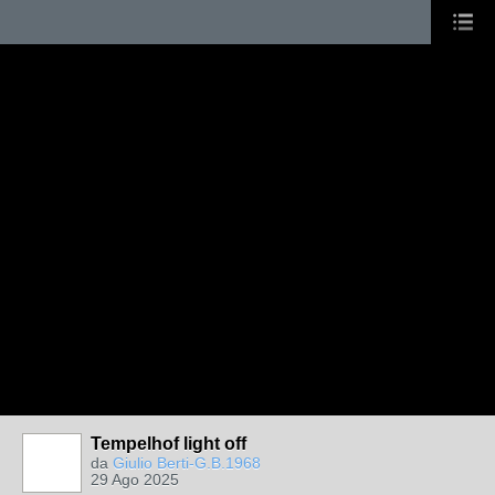
Tempelhof light off
da
Giulio Berti-G.B.1968
29 Ago 2025