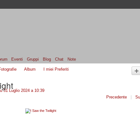
orum
Eventi
Gruppi
Blog
Chat
Note
Fotografie
Album
I miei Preferiti
ight
u 31 Luglio 2024 a 10:39
Precedente
|
Su