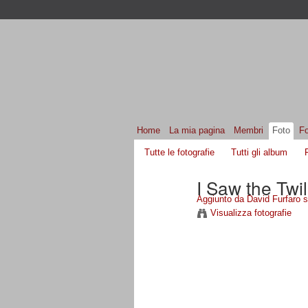
Home
La mia pagina
Membri
Foto
F
Tutte le fotografie
Tutti gli album
I Saw the Twil
Aggiunto da
David Furfaro
s
Visualizza fotografie