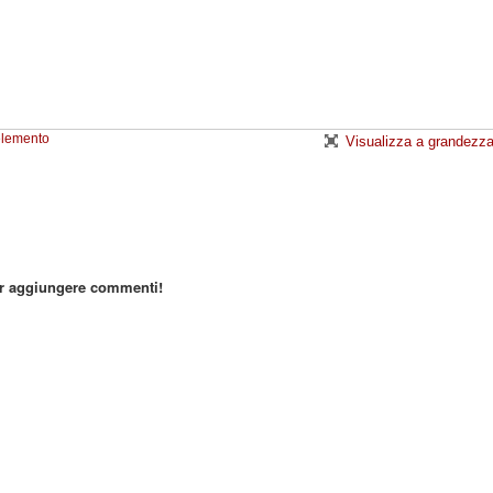
elemento
Visualizza a grandezza
er aggiungere commenti!