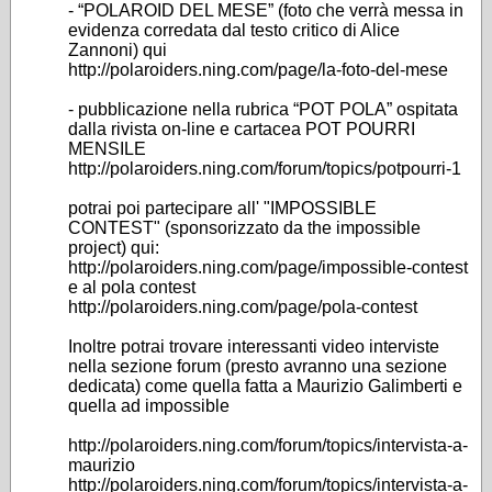
- “POLAROID DEL MESE” (foto che verrà messa in
evidenza corredata dal testo critico di Alice
Zannoni) qui
http://polaroiders.ning.com/page/la-foto-del-mese
- pubblicazione nella rubrica “POT POLA” ospitata
dalla rivista on-line e cartacea POT POURRI
MENSILE
http://polaroiders.ning.com/forum/topics/potpourri-1
potrai poi partecipare all' "IMPOSSIBLE
CONTEST" (sponsorizzato da the impossible
project) qui:
http://polaroiders.ning.com/page/impossible-contest
e al pola contest
http://polaroiders.ning.com/page/pola-contest
Inoltre potrai trovare interessanti video interviste
nella sezione forum (presto avranno una sezione
dedicata) come quella fatta a Maurizio Galimberti e
quella ad impossible
http://polaroiders.ning.com/forum/topics/intervista-a-
maurizio
http://polaroiders.ning.com/forum/topics/intervista-a-