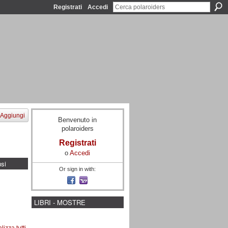
Registrati
Accedi
Aggiungi
Benvenuto in
polaroiders
Registrati
o
Accedi
usi
Or sign in with:
LIBRI - MOSTRE
lizza tutti