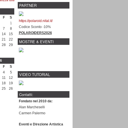
PARTNER
F
S
https://polaroid.nital.it/
1
Codice Sconto -10%
7
8
POLAROIDERS2026
14
15
21
22
MOSTRE & EVENTI
28
29
6
F
S
4
5
VIDEO TUTORIAL
11
12
18
19
25
26
Contatti:
Fondato nel 2010 da:
Alan Marcheselli
Carmen Palermo
Eventi e Direzione Artistica