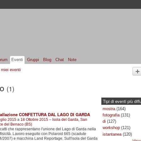
orum
Eventi
Gruppi
Blog
Chat
Note
I miei eventi
no
(1)
Tipi di eventi più diff
mostra
(164)
tallazione CONFETTURA DAL LAGO DI GARDA
fotografia
(131)
glio 2015
a
18 Ottobre 2015
–
Isola del Garda, San
di
(127)
ce del Benaco (BS)
workshop
(121)
catti che rappresentano l'unione del Lago di Garda nella
fisicità. Lavoro eseguito con Polaroid 665 (scadute
istantanea
(120)
/2007) e macchina Land Reportage. Sull'isola del Garda
Visua