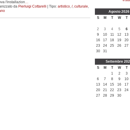
rova l'installazion
…
anizzato da
Pierluigi Cottarelli
| Tipo:
artistico
,
/
,
culturale
,
iano
Agosto
2026
S
M
T
W
T
2
3
4
5
6
9
10
11
12
13
16
17
18
19
20
23
24
25
26
27
30
31
Settembre
202
S
M
T
W
T
1
2
3
6
7
8
9
10
13
14
15
16
17
20
21
22
23
24
27
28
29
30