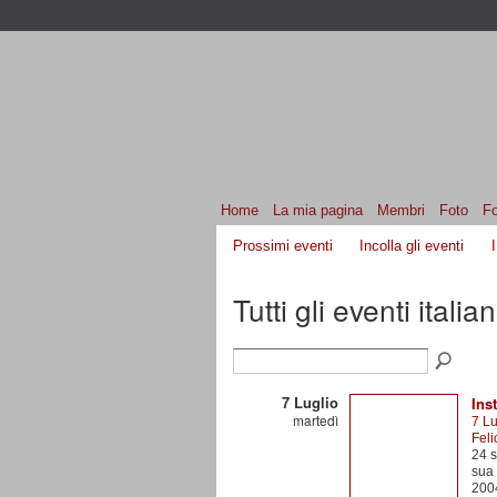
Home
La mia pagina
Membri
Foto
F
Prossimi eventi
Incolla gli eventi
Tutti gli eventi italia
7 Luglio
Ins
martedì
7 Lu
Feli
24 s
sua 
2004