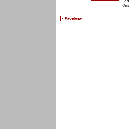
Fest
Orga
< Precedente