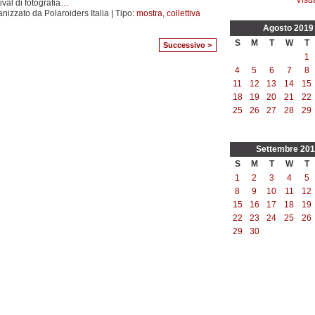
ival di fotografia
…
nizzato da Polaroiders Italia | Tipo:
mostra
,
collettiva
Agosto
2019
S
M
T
W
T
Successivo >
1
4
5
6
7
8
11
12
13
14
15
18
19
20
21
22
25
26
27
28
29
Settembre
201
S
M
T
W
T
1
2
3
4
5
8
9
10
11
12
15
16
17
18
19
22
23
24
25
26
29
30