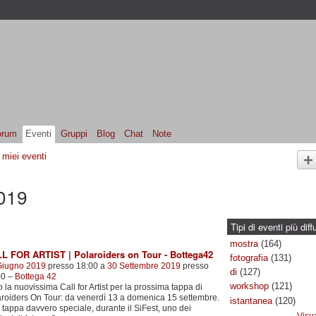
orum
Eventi
Gruppi
Blog
Chat
Note
I miei eventi
2019
Tipi di eventi più diff
mostra
(164)
L FOR ARTIST | Polaroiders on Tour - Bottega42
fotografia
(131)
Giugno 2019
presso 18:00 a
30 Settembre 2019
presso
di
(127)
00 –
Bottega 42
workshop
(121)
 la nuovissima Call for Artist per la prossima tappa di
roiders On Tour: da venerdì 13 a domenica 15 settembre.
istantanea
(120)
tappa davvero speciale, durante il SiFest, uno dei
Visua