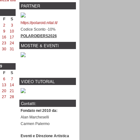
PARTNER
F
S
https://polaroid.nital.it/
2
3
Codice Sconto -10%
9
10
POLAROIDERS2026
16
17
23
24
MOSTRE & EVENTI
30
31
9
F
S
6
7
VIDEO TUTORIAL
13
14
20
21
27
28
Contatti:
Fondato nel 2010 da:
Alan Marcheselli
Carmen Palermo
Eventi e Direzione Artistica