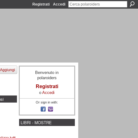
Registrati
Accedi
Aggiungi
Benvenuto in
polaroiders
Registrati
o
Accedi
usi
Or sign in with:
LIBRI - MOSTRE
lizza tutti