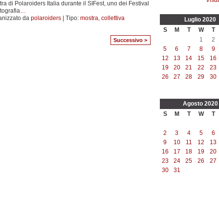
ra di Polaroiders Italia durante il SIFest, uno dei Festival
otografia
…
anizzato da
polaroiders
| Tipo:
mostra
,
collettiva
Luglio
2020
S
M
T
W
T
1
2
Successivo >
5
6
7
8
9
12
13
14
15
16
19
20
21
22
23
26
27
28
29
30
Agosto
2020
S
M
T
W
T
2
3
4
5
6
9
10
11
12
13
16
17
18
19
20
23
24
25
26
27
30
31