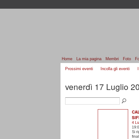
Home
La mia pagina
Membri
Foto
F
Prossimi eventi
Incolla gli eventi
venerdì 17 Luglio 2
CAL
SIF
4 Lu
19:
Si r
fina