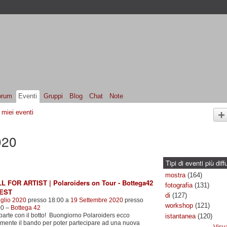
orum
Eventi
Gruppi
Blog
Chat
Note
I miei eventi
020
Tipi di eventi più diff
mostra
(164)
L FOR ARTIST | Polaroiders on Tour - Bottega42
fotografia
(131)
EST
di
(127)
glio 2020
presso 18:00 a
19 Settembre 2020
presso
workshop
(121)
00 –
Bottega 42
iparte con il botto! Buongiorno Polaroiders ecco
istantanea
(120)
lmente il bando per poter partecipare ad una nuova
Visua