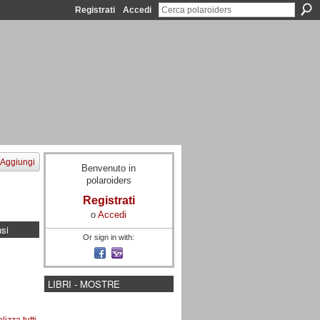
Registrati
Accedi
Aggiungi
Benvenuto in
polaroiders
Registrati
o
Accedi
usi
Or sign in with:
LIBRI - MOSTRE
lizza tutti