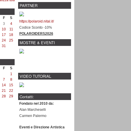
PARTNER
F
S
https://polaroid.nital.it/
3
4
Codice Sconto -10%
10
11
POLAROIDERS2026
17
18
24
25
MOSTRE & EVENTI
31
F
S
1
VIDEO TUTORIAL
7
8
14
15
21
22
Contatti:
28
29
Fondato nel 2010 da:
Alan Marcheselli
Carmen Palermo
Eventi e Direzione Artistica