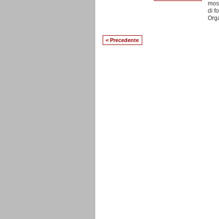
most
di f
Org
< Precedente